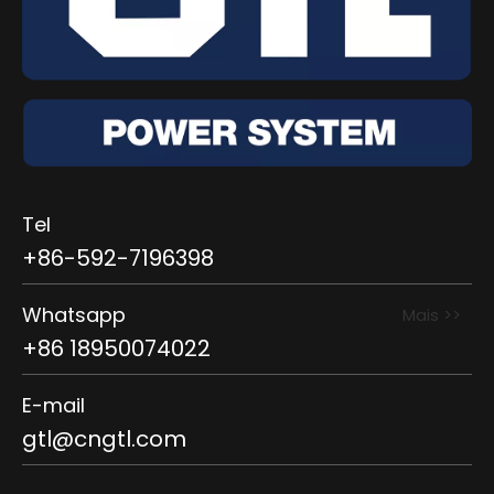
Tel
+86-592-7196398
Whatsapp
Mais >>
+86 18950074022
E-mail
gtl@cngtl.com