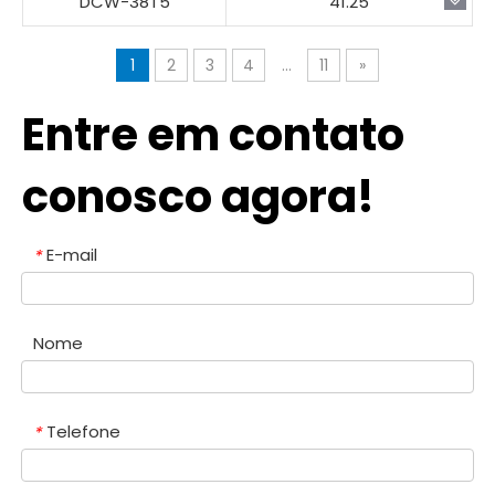
DCW-38T5
41.25
1
2
3
4
...
11
»
Entre em contato
conosco agora!
E-mail
*
Nome
Telefone
*