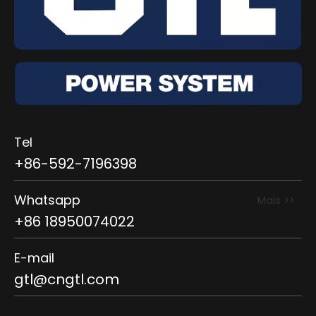
Tel
+86-592-7196398
Whatsapp
Mais >>
+86 18950074022
E-mail
gtl@cngtl.com