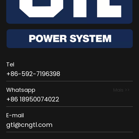
Tel
+86-592-7196398
Whatsapp
Mais >>
+86 18950074022
E-mail
gtl@cngtl.com