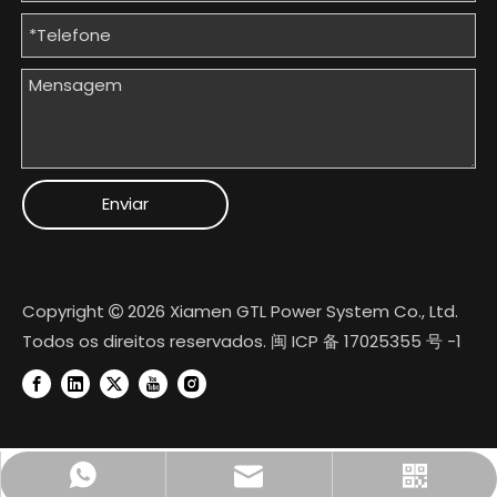
Enviar
Copyright
2026
Xiamen GTL Power System Co., Ltd.

Todos os direitos reservados.
闽 ICP 备 17025355 号 -1
+86 18950074022
gtl@cngtl.com
Conta oficial