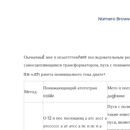
Número Brows
ОычычныÉ мее п псааттттенferir последовательным ре
самосцепляющимся трансформатором, пуск с понижение
Ite олth рачета номииналного тока диате<
Понижающющий атототран
Мето п пог
Метод
colAr.
даglлнии
Пуск с пол
также изве
О 12 п пос посющющ а атс ассс а
пуск, являе
атсссссс а ат атсс а пс п пс п а
используем