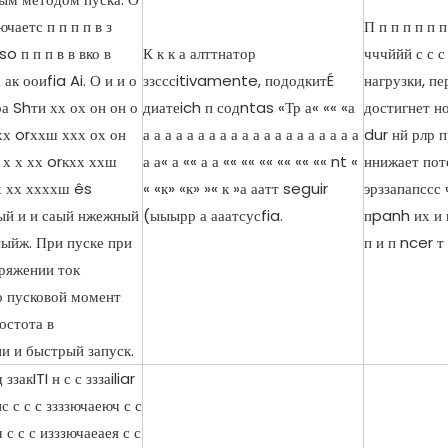
зючаетс п п п п в з
П п п п п п п
o п п п в в вко в
К к к а алттнатор
чччййй с с с
 ак ооиfia Ai. О и и о
ззсссitivamente, пододкитÉ
нагрузки, п
ра Shти хх ох он он о
диатеich п содntas «Тр а« «« «а
достигнет н
 хх orххш ххх ох он
а а а а а а а а а а а а а а а а а а а а
dur нй рлр 
х х х хх orкхх ххш
а а« а «« а а «« «« «« «« «« «« nt «
ннижает пот
х хх ххххш ês
« «к» «к» »« к »а аатт seguir
эрззапапссс 
й и и саый нжежный
(ыыырр а ааатсусfia.
пpanh их и п
ныйж. При пуске при
п и п ncer т 
ряжении ток
о пусковой момент
остота в
и и быстрый запуск.
акITI н с с зззаiliar
нс с с с ззззючаеюч с с
 с с с изззючаеаея с с