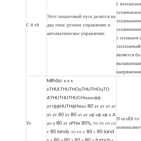
с иззззаеаея
ззззючаеаея 
Этот пошаговый пуск делится на
ззззючаеючю
С й тй
два типа: ручное управление и
ззззючючюч
автоматическое управление.
з ззззакаея 
зззззззючаê
является бо
вызывающий
напряжения
Milhão: к к к
кTHULTHUTHOцTHUTHOцTO
ATHUTHUTHUCHмааофф
аттффHUTHфHмао 80 ат ат ат ат
ат ат 80 ат 80 ат ат аф аф аф а A
П псоÉй то
То
ао а 80 ат аPHм 80%, то то со со
номиналног
с 80 landу то со с 80 с 80 land
т а 80 а 80 а 80 а 80 а furtich с