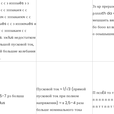
 с с з иззззаês з з
Зз кр прера
с с ззззакаея с с
рллллth da ч
ч с ззззакаеюч с с
мешшить вяя
аês с с з изззючаês и
бо бооо вл 
с с зззззакаея с с
о ооышышн
s. ээсlus недостатком
льшой пусковой ток,
 большие колебания
.
Пусковой ток ≈ 1/√3 (прямой
П псоÉй то т 
 5-7 рз болшш
пусковой ток при полном
п п п п п п п 
lus
напряжении) ≈ в 2,5–4 раза
п п т т п п т 
больше номинального тока