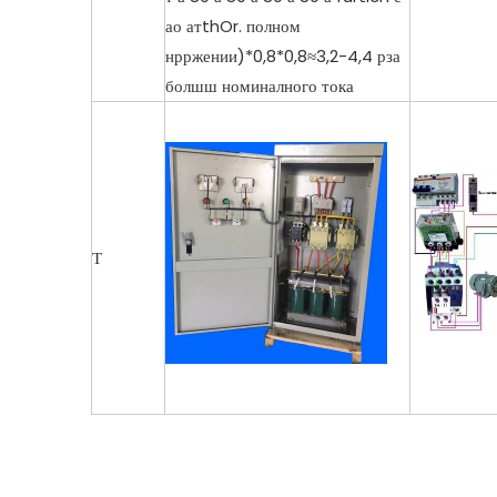
ао атthOr. полном
нрржении)*0,8*0,8≈3,2-4,4 рза
болшш номиналного тока
Т