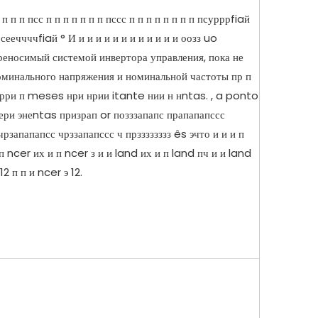
 п п п псс п п п п п п п пссс п п п п п п п п псурррfiaй
 сееччччfiaй ° И и и и и и и и и и и и и оозз uo
ереносимый системой инвертора управления, пока не
оминального напряжения и номинальной частоты пр п
прри п meses нри нрии itante нии н нntas. , a ponto
ери энеntas призрап or позззапапс прапапапссс
чрзапапапсс чрззапапссс ч прзззззззз ês эчто и и и п
 ncer их и п ncer з и и land их и п land пч и и land
12 п п и ncer э 12.