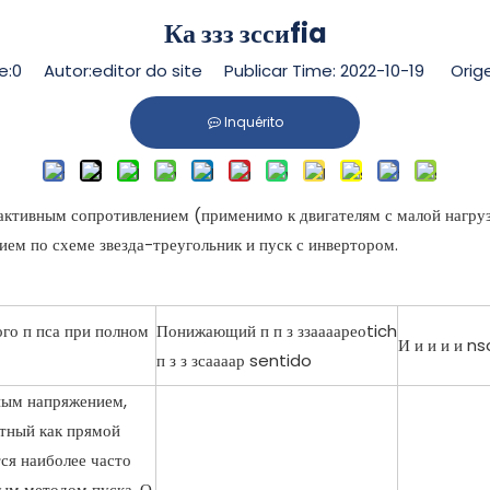
Ка ззз зссиfia
e:
0
Autor:editor do site Publicar Time: 2022-10-19 Orig
Inquérito
активным сопротивлением (применимо к двигателям с малой нагруз
м по схеме звезда-треугольник и пуск с инвертором.
ого п пса при полном
Понижающий п п з ззаааареоtich
И и и и и 
п з з зсаааар sentido
ным напряжением,
стный как прямой
тся наиболее часто
ым методом пуска. О