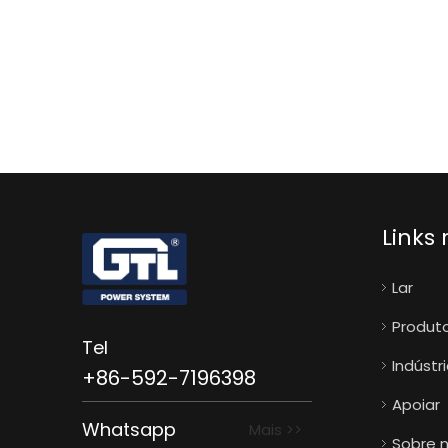
Links 
Lar
Produt
Tel
Indústr
+86-592-7196398
Apoiar
Whatsapp
Mais >>
Sobre 