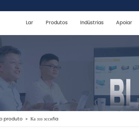
Lar
Produtos
Indústrias
Apoiar
o produto
»
Ка ззз зссиfia