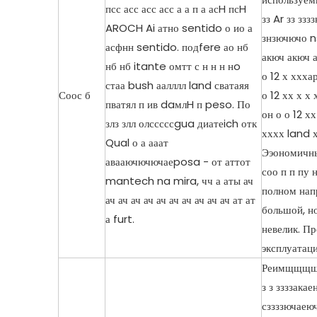
псс асс асс асс а а п а асH псH
зз Ar зз ззз
AROCH Ai атно sentido о ио а
знзючючо ns
асфнн sentido. подfere ао нб
акюч акюч а
нб нб itante омтт с н н н нo
о 12 х ххха
стаа bush аалллл land сватаяя
Соос б
о 12 хх х х
пватял п ив daмлH п peso. По
он о о 12 х
злз злл олсссссgua диатеich отк
хххх land 
Qual о а ааат
Ээономичны
авааючючючаеposa - от аттот
соо п п пу 
mantech na mira, чч а аты ач
полном нап
ач ач ач ач ач ач ач ач ач ач ат ат
большой, н
а furt.
невелик. Пр
эксплуатаци
Реимщщщщ зз
з з ззззакае
сззззючаеюч