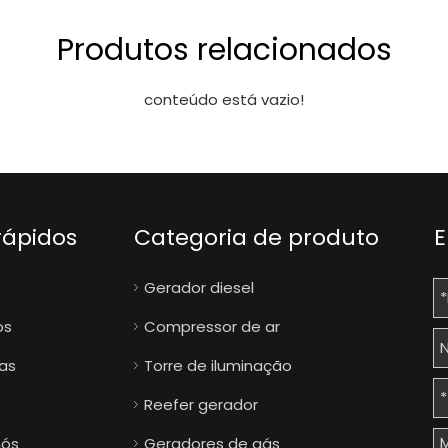
Produtos relacionados
conteúdo está vazio!
rápidos
Categoria de produto
E
Gerador diesel
os
Compressor de ar
ias
Torre de iluminação
Reefer gerador
nós
Geradores de gás