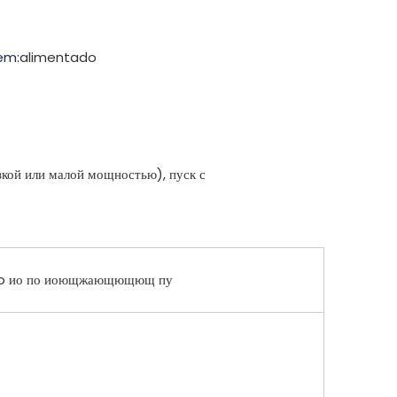
em:
alimentado
кой или малой мощностью), пуск с
nso ио по иоющжающющющ пу