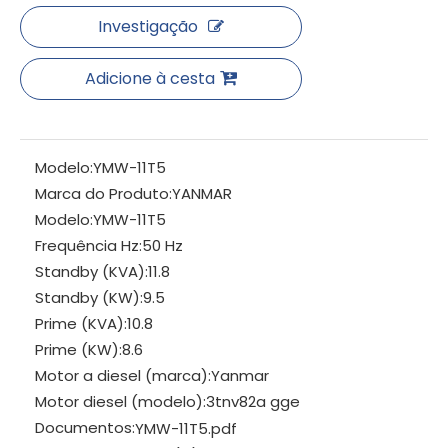
Investigação
Adicione à cesta
Modelo:
YMW-11T5
Marca do Produto:
YANMAR
Modelo:
YMW-11T5
Frequência Hz:
50 Hz
Standby (KVA):
11.8
Standby (KW):
9.5
Prime (KVA):
10.8
Prime (KW):
8.6
Motor a diesel (marca):
Yanmar
Motor diesel (modelo):
3tnv82a gge
Documentos:
YMW-11T5.pdf