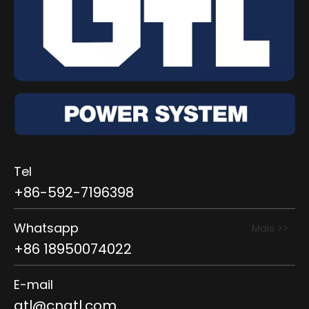
Tel
+86-592-7196398
Whatsapp
Mais >>
+86 18950074022
E-mail
gtl@cngtl.com