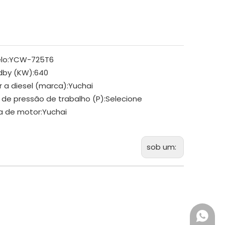
lo:
YCW-725T6
dby (KW):
640
 a diesel (marca):
Yuchai
 de pressão de trabalho (P):
Selecione
a de motor:
Yuchai
sob um:
+86 18