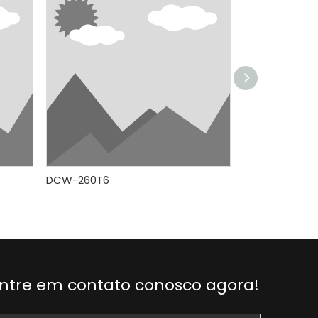
DCW-260T6
DCW-275ET6
ntre em contato conosco agora!