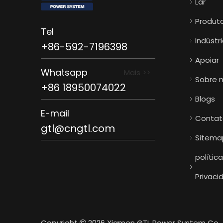
Lar
Produt
Tel
Indústr
+86-592-7196398
Apoiar
Whatsapp
Mais >>
Sobre 
+86 18950074022
Blogs
E-mail
Contat
gtl@cngtl.com
Sitema
polític
Privaci
Copyright
2026
Xiamen GTL Power System Co., L
