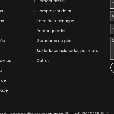
Gerador diesel
os
Compressor de ar
ias
Torre de iluminação
Reefer gerador
nós
Geradores de gás
Soldadores acionados por motor
e-nos
Outros
p
a de
dade
td. Todos os direitos reservados.
闽 ICP 备 17025355 号 -1