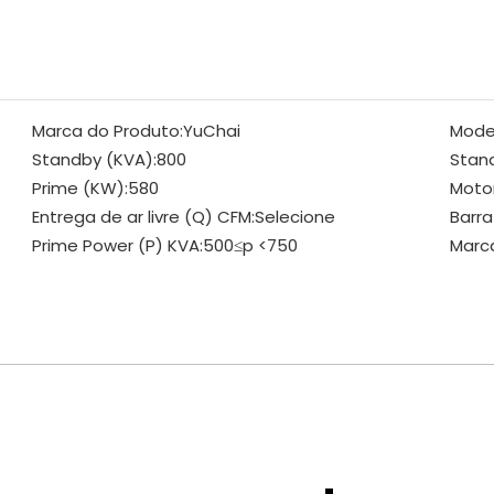
Marca do Produto:
YuChai
Mode
Standby (KVA):
800
Stan
Prime (KW):
580
Motor
Entrega de ar livre (Q) CFM:
Selecione
Barra
Prime Power (P) KVA:
500≤p <750
Marc