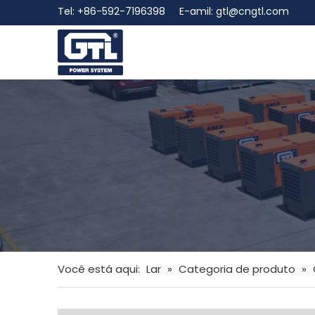
Tel: +86-592-7196398 E-amil:
gtl@cngtl.com
Você está aqui:
Lar
»
Categoria de produto
»