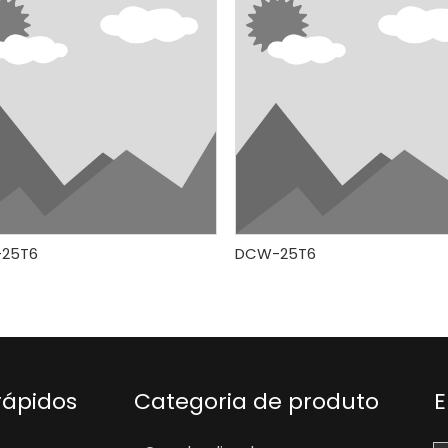
25T6
DCW-25T6
rápidos
Categoria de produto
E