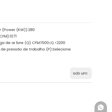
r (Power (KW)):
280
CFM):
1071
ga de ar livre (Q) CFM:
1500≤Q <2200
 de pressão de trabalho (P):
Selecione
sob um:
+86 18