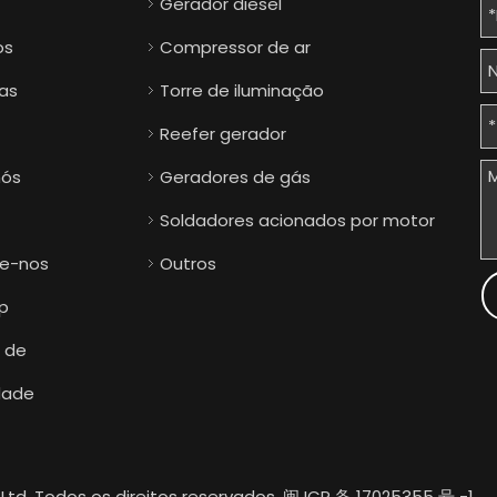
Gerador diesel
os
Compressor de ar
ias
Torre de iluminação
Reefer gerador
nós
Geradores de gás
Soldadores acionados por motor
e-nos
Outros
p
a de
dade
td. Todos os direitos reservados.
闽 ICP 备 17025355 号 -1