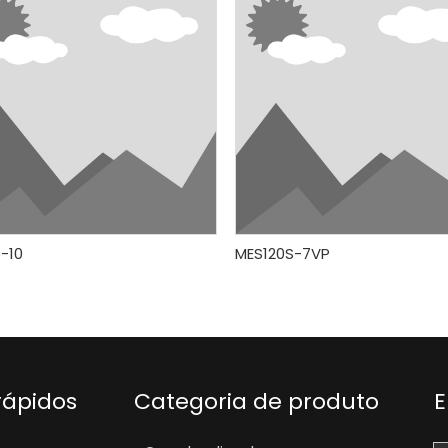
-10
MES120S-7VP
rápidos
Categoria de produto
E