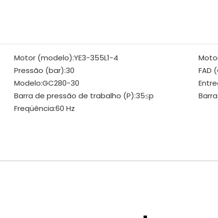
Motor (modelo):
YE3-355L1-4
Moto
Pressão (bar):
30
FAD (
Modelo:
GC280-30
Entre
Barra de pressão de trabalho (P):
35≤p
Barra
Freqüência:
60 Hz