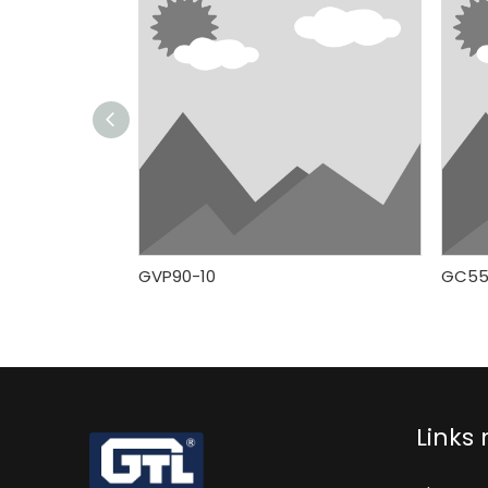
GVP90-10
GC55
Links 