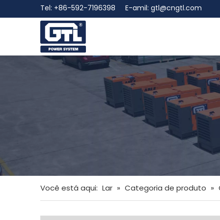
Tel: +86-592-7196398 E-amil:
gtl@cngtl.com
Você está aqui:
Lar
»
Categoria de produto
»