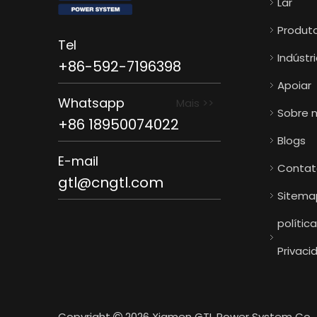
Lar
Produt
Tel
Indústr
+86-592-7196398
Apoiar
Whatsapp
Mais >>
Sobre 
+86 18950074022
Blogs
E-mail
Contat
gtl@cngtl.com
Sitema
polític
Privaci
Copyright
2026
Xiamen GTL Power System Co., L
