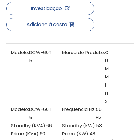
Investigação
Adicione à cesta
Modelo:
DCW-60T
Marca do Produto:
C
5
U
M
M
I
N
S
Modelo:
DCW-60T
Frequência Hz:
50
5
Hz
Standby (KVA):
66
Standby (KW):
53
Prime (KVA):
60
Prime (KW):
48