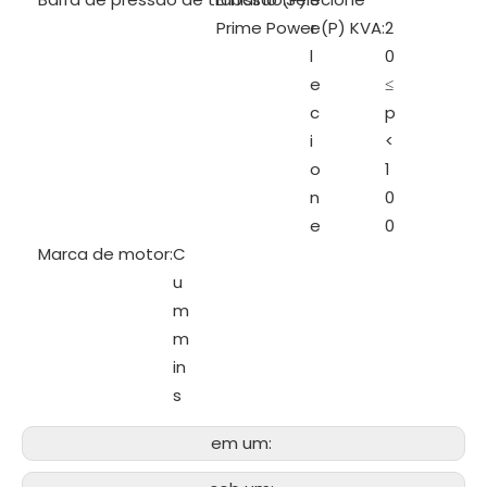
Prime Power (P) KVA:
e
2
l
0
e
≤
c
p
i
<
o
1
n
0
e
0
Marca de motor:
C
u
m
m
in
s
em um: