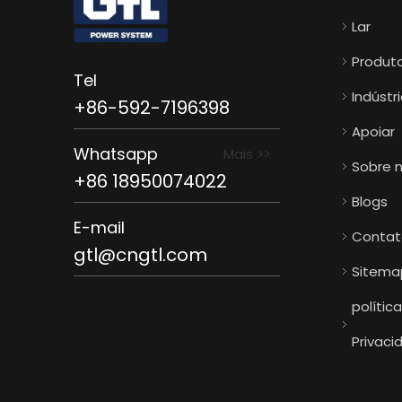
Lar
Produt
Tel
Indústr
+86-592-7196398
Apoiar
Whatsapp
Mais >>
Sobre 
+86 18950074022
Blogs
E-mail
Contat
gtl@cngtl.com
Sitema
polític
Privaci