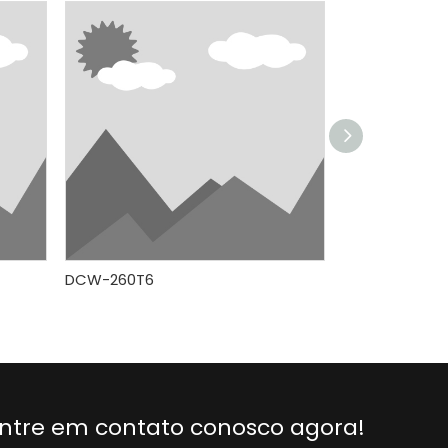
DCW-260T6
DCW-275ET6
ntre em contato conosco agora!