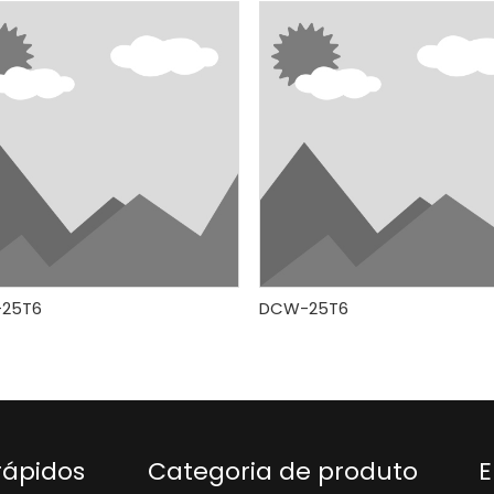
25T6
DCW-25T6
rápidos
Categoria de produto
E