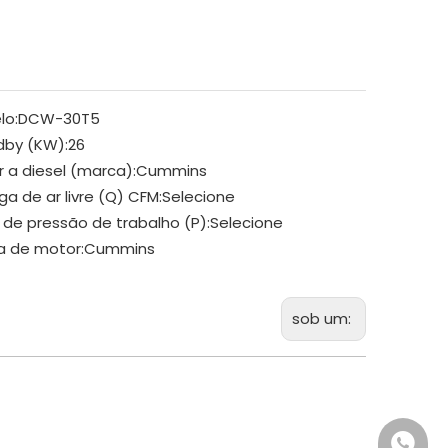
lo:
DCW-30T5
dby (KW):
26
 a diesel (marca):
Cummins
ga de ar livre (Q) CFM:
Selecione
 de pressão de trabalho (P):
Selecione
a de motor:
Cummins
sob um:
+86 18