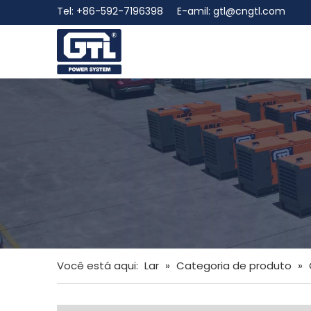
Tel: +86-592-7196398 E-amil:
gtl@cngtl.com
Você está aqui:
Lar
»
Categoria de produto
»