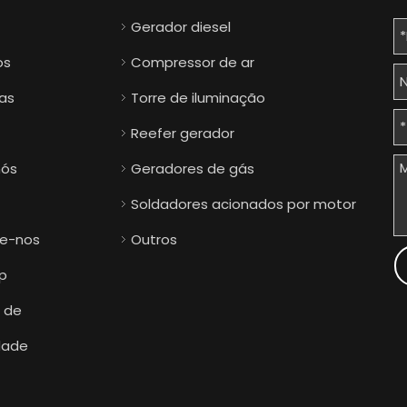
Gerador diesel
os
Compressor de ar
ias
Torre de iluminação
Reefer gerador
nós
Geradores de gás
Soldadores acionados por motor
e-nos
Outros
p
a de
dade