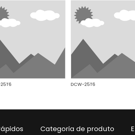
25T6
DCW-25T6
rápidos
Categoria de produto
E