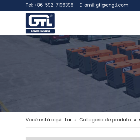
Tel: +86-592-7196398 E-amil:
gtl@cngtl.com
Você está aqui:
Lar
»
Categoria de produto
»