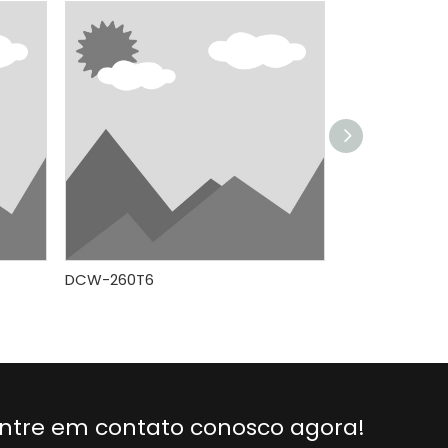
DCW-260T6
DCW-275ET6
ntre em contato conosco agora!