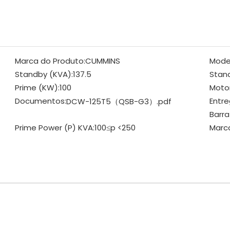
Marca do Produto:
CUMMINS
Mode
Standby (KVA):
137.5
Stan
Prime (KW):
100
Motor
Documentos:
Entre
DCW-125T5（QSB-G3）.pdf
Barra
Prime Power (P) KVA:
100≤p <250
Marc