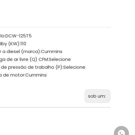
lo:
DCW-125T5
dby (KW):
110
 a diesel (marca):
Cummins
ga de ar livre (Q) CFM:
Selecione
 de pressão de trabalho (P):
Selecione
a de motor:
Cummins
sob um:
+86 18