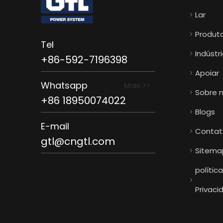
Lar
Produt
Tel
Indústr
+86-592-7196398
Apoiar
Whatsapp
Mais >>
Sobre 
+86 18950074022
Blogs
E-mail
Contat
gtl@cngtl.com
Sitema
polític
Privaci