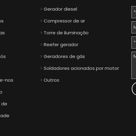
Gerador diesel
os
Compressor de ar
ias
Torre de iluminação
Reefer gerador
nós
Geradores de gás
Soldadores acionados por motor
e-nos
Outros
p
a de
dade